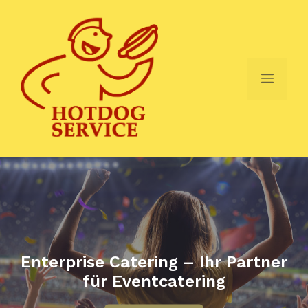
Zum
Inhalt
springen
Menü
Enterprise Catering – Ihr Partner
für Eventcatering